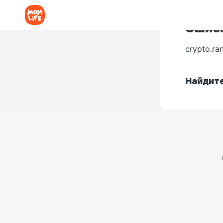
Ошибк
crypto.ra
Найдите