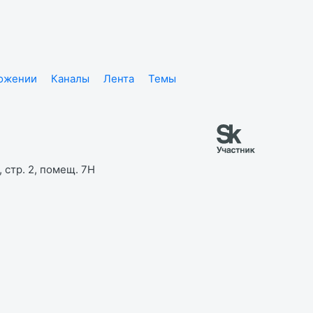
ложении
Каналы
Лента
Темы
 стр. 2, помещ. 7Н