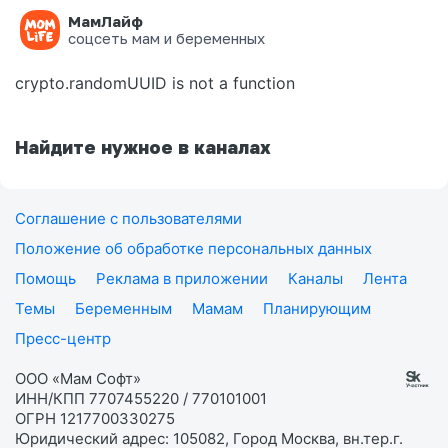
МамЛайф
Ошибка на странице
соцсеть мам и беременных
crypto.randomUUID is not a function
Найдите нужное в каналах
Соглашение с пользователями
Положение об обработке персональных данных
Помощь
Реклама в приложении
Каналы
Лента
Темы
Беременным
Мамам
Планирующим
Пресс-центр
ООО «Мам Софт»
ИНН/КПП 7707455220 / 770101001
ОГРН 1217700330275
Юридический адрес: 105082, Город Москва, вн.тер.г.