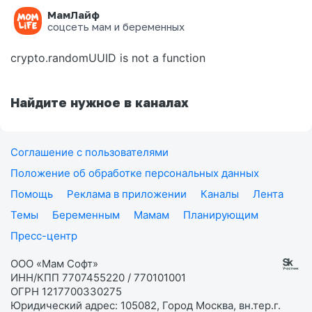
МамЛайф
Ошибка на странице
соцсеть мам и беременных
crypto.randomUUID is not a function
Найдите нужное в каналах
Соглашение с пользователями
Положение об обработке персональных данных
Помощь
Реклама в приложении
Каналы
Лента
Темы
Беременным
Мамам
Планирующим
Пресс-центр
ООО «Мам Софт»
ИНН/КПП 7707455220 / 770101001
ОГРН 1217700330275
Юридический адрес: 105082, Город Москва, вн.тер.г.