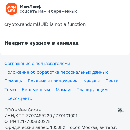
МамЛайф
Ошибка на странице
соцсеть мам и беременных
crypto.randomUUID is not a function
Найдите нужное в каналах
Соглашение с пользователями
Положение об обработке персональных данных
Помощь
Реклама в приложении
Каналы
Лента
Темы
Беременным
Мамам
Планирующим
Пресс-центр
ООО «Мам Софт»
ИНН/КПП 7707455220 / 770101001
ОГРН 1217700330275
Юридический адрес: 105082, Город Москва, вн.тер.г.