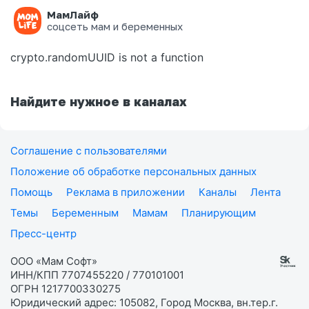
МамЛайф
Ошибка на странице
соцсеть мам и беременных
crypto.randomUUID is not a function
Найдите нужное в каналах
Соглашение с пользователями
Положение об обработке персональных данных
Помощь
Реклама в приложении
Каналы
Лента
Темы
Беременным
Мамам
Планирующим
Пресс-центр
ООО «Мам Софт»
ИНН/КПП 7707455220 / 770101001
ОГРН 1217700330275
Юридический адрес: 105082, Город Москва, вн.тер.г.