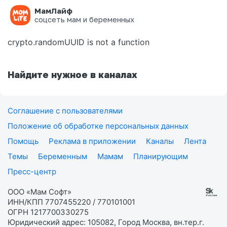
МамЛайф
Ошибка на странице
соцсеть мам и беременных
crypto.randomUUID is not a function
Найдите нужное в каналах
Соглашение с пользователями
Положение об обработке персональных данных
Помощь
Реклама в приложении
Каналы
Лента
Темы
Беременным
Мамам
Планирующим
Пресс-центр
ООО «Мам Софт»
ИНН/КПП 7707455220 / 770101001
ОГРН 1217700330275
Юридический адрес: 105082, Город Москва, вн.тер.г.