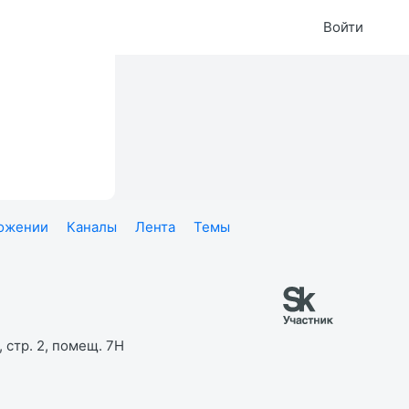
Войти
ложении
Каналы
Лента
Темы
 стр. 2, помещ. 7Н