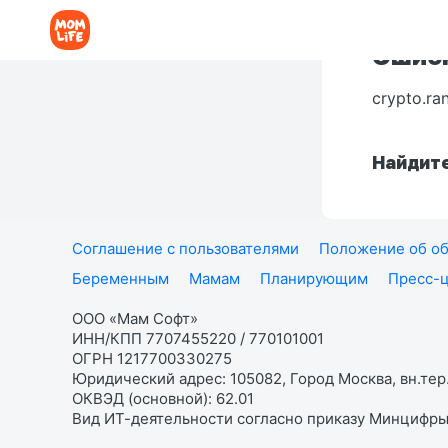
Ошибк
crypto.ra
Найдите
Соглашение с пользователями
Положение об об
Беременным
Мамам
Планирующим
Пресс-
ООО «Мам Софт»
ИНН/КПП 7707455220 / 770101001
ОГРН 1217700330275
Юридический адрес: 105082, Город Москва, вн.тер.
ОКВЭД (основной): 62.01
Вид ИТ-деятельности согласно приказу Минцифры: