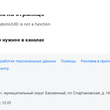
а на странице
ndomUUID is not a function
 нужное в каналах
работке персональных данных
Помощь
Реклама в при
центр
г. муниципальный округ Басманный, пл Спартаковская, д. 14,
 12.01