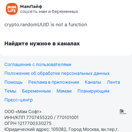
МамЛайф
Ошибка на странице
соцсеть мам и беременных
crypto.randomUUID is not a function
Найдите нужное в каналах
Соглашение с пользователями
Положение об обработке персональных данных
Помощь
Реклама в приложении
Каналы
Лента
Темы
Беременным
Мамам
Планирующим
Пресс-центр
ООО «Мам Софт»
ИНН/КПП 7707455220 / 770101001
ОГРН 1217700330275
Юридический адрес: 105082, Город Москва, вн.тер.г.