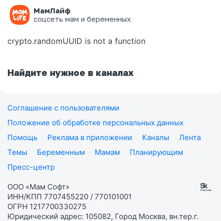
МамЛайф
Ошибка на странице
соцсеть мам и беременных
crypto.randomUUID is not a function
Найдите нужное в каналах
Соглашение с пользователями
Положение об обработке персональных данных
Помощь
Реклама в приложении
Каналы
Лента
Темы
Беременным
Мамам
Планирующим
Пресс-центр
ООО «Мам Софт»
ИНН/КПП 7707455220 / 770101001
ОГРН 1217700330275
Юридический адрес: 105082, Город Москва, вн.тер.г.