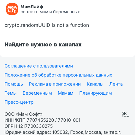
МамЛайф
Ошибка на странице
соцсеть мам и беременных
crypto.randomUUID is not a function
Найдите нужное в каналах
Соглашение с пользователями
Положение об обработке персональных данных
Помощь
Реклама в приложении
Каналы
Лента
Темы
Беременным
Мамам
Планирующим
Пресс-центр
ООО «Мам Софт»
ИНН/КПП 7707455220 / 770101001
ОГРН 1217700330275
Юридический адрес: 105082, Город Москва, вн.тер.г.