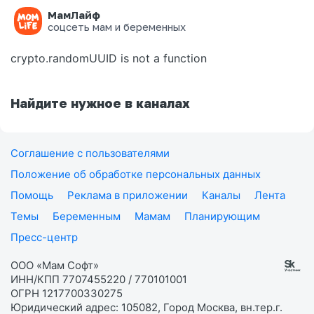
МамЛайф
Ошибка на странице
соцсеть мам и беременных
crypto.randomUUID is not a function
Найдите нужное в каналах
Соглашение с пользователями
Положение об обработке персональных данных
Помощь
Реклама в приложении
Каналы
Лента
Темы
Беременным
Мамам
Планирующим
Пресс-центр
ООО «Мам Софт»
ИНН/КПП 7707455220 / 770101001
ОГРН 1217700330275
Юридический адрес: 105082, Город Москва, вн.тер.г.