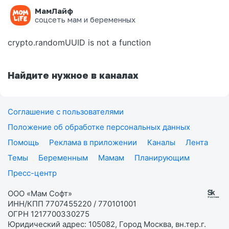
МамЛайф
Ошибка на странице
соцсеть мам и беременных
crypto.randomUUID is not a function
Найдите нужное в каналах
Соглашение с пользователями
Положение об обработке персональных данных
Помощь
Реклама в приложении
Каналы
Лента
Темы
Беременным
Мамам
Планирующим
Пресс-центр
ООО «Мам Софт»
ИНН/КПП 7707455220 / 770101001
ОГРН 1217700330275
Юридический адрес: 105082, Город Москва, вн.тер.г.