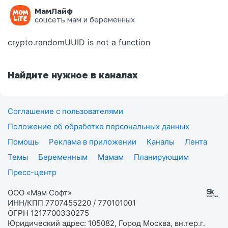
МамЛайф
Ошибка на странице
соцсеть мам и беременных
crypto.randomUUID is not a function
Найдите нужное в каналах
Соглашение с пользователями
Положение об обработке персональных данных
Помощь
Реклама в приложении
Каналы
Лента
Темы
Беременным
Мамам
Планирующим
Пресс-центр
ООО «Мам Софт»
ИНН/КПП 7707455220 / 770101001
ОГРН 1217700330275
Юридический адрес: 105082, Город Москва, вн.тер.г.