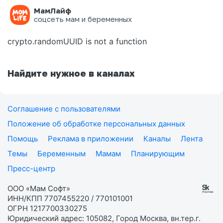
МамЛайф
Ошибка на странице
соцсеть мам и беременных
crypto.randomUUID is not a function
Найдите нужное в каналах
Соглашение с пользователями
Положение об обработке персональных данных
Помощь
Реклама в приложении
Каналы
Лента
Темы
Беременным
Мамам
Планирующим
Пресс-центр
ООО «Мам Софт»
ИНН/КПП 7707455220 / 770101001
ОГРН 1217700330275
Юридический адрес: 105082, Город Москва, вн.тер.г.