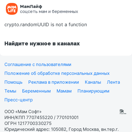
МамЛайф
Ошибка на странице
соцсеть мам и беременных
crypto.randomUUID is not a function
Найдите нужное в каналах
Соглашение с пользователями
Положение об обработке персональных данных
Помощь
Реклама в приложении
Каналы
Лента
Темы
Беременным
Мамам
Планирующим
Пресс-центр
ООО «Мам Софт»
ИНН/КПП 7707455220 / 770101001
ОГРН 1217700330275
Юридический адрес: 105082, Город Москва, вн.тер.г.