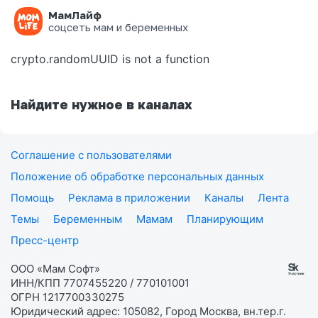
МамЛайф
Ошибка на странице
соцсеть мам и беременных
crypto.randomUUID is not a function
Найдите нужное в каналах
Соглашение с пользователями
Положение об обработке персональных данных
Помощь
Реклама в приложении
Каналы
Лента
Темы
Беременным
Мамам
Планирующим
Пресс-центр
ООО «Мам Софт»
ИНН/КПП 7707455220 / 770101001
ОГРН 1217700330275
Юридический адрес: 105082, Город Москва, вн.тер.г.