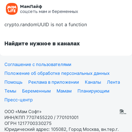
МамЛайф
Ошибка на странице
соцсеть мам и беременных
crypto.randomUUID is not a function
Найдите нужное в каналах
Соглашение с пользователями
Положение об обработке персональных данных
Помощь
Реклама в приложении
Каналы
Лента
Темы
Беременным
Мамам
Планирующим
Пресс-центр
ООО «Мам Софт»
ИНН/КПП 7707455220 / 770101001
ОГРН 1217700330275
Юридический адрес: 105082, Город Москва, вн.тер.г.