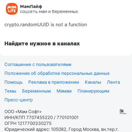
МамЛайф
Ошибка на странице
соцсеть мам и беременных
crypto.randomUUID is not a function
Найдите нужное в каналах
Соглашение с пользователями
Положение об обработке персональных данных
Помощь
Реклама в приложении
Каналы
Лента
Темы
Беременным
Мамам
Планирующим
Пресс-центр
ООО «Мам Софт»
ИНН/КПП 7707455220 / 770101001
ОГРН 1217700330275
Юридический адрес: 105082, Город Москва, вн.тер.г.