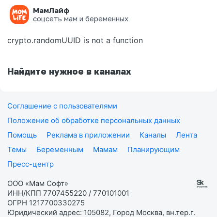
МамЛайф
Ошибка на странице
соцсеть мам и беременных
crypto.randomUUID is not a function
Найдите нужное в каналах
Соглашение с пользователями
Положение об обработке персональных данных
Помощь
Реклама в приложении
Каналы
Лента
Темы
Беременным
Мамам
Планирующим
Пресс-центр
ООО «Мам Софт»
ИНН/КПП 7707455220 / 770101001
ОГРН 1217700330275
Юридический адрес: 105082, Город Москва, вн.тер.г.