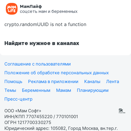
МамЛайф
Ошибка на странице
соцсеть мам и беременных
crypto.randomUUID is not a function
Найдите нужное в каналах
Соглашение с пользователями
Положение об обработке персональных данных
Помощь
Реклама в приложении
Каналы
Лента
Темы
Беременным
Мамам
Планирующим
Пресс-центр
ООО «Мам Софт»
ИНН/КПП 7707455220 / 770101001
ОГРН 1217700330275
Юридический адрес: 105082, Город Москва, вн.тер.г.