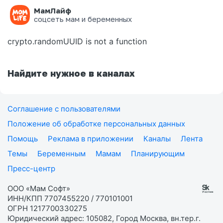
МамЛайф
Ошибка на странице
соцсеть мам и беременных
crypto.randomUUID is not a function
Найдите нужное в каналах
Соглашение с пользователями
Положение об обработке персональных данных
Помощь
Реклама в приложении
Каналы
Лента
Темы
Беременным
Мамам
Планирующим
Пресс-центр
ООО «Мам Софт»
ИНН/КПП 7707455220 / 770101001
ОГРН 1217700330275
Юридический адрес: 105082, Город Москва, вн.тер.г.