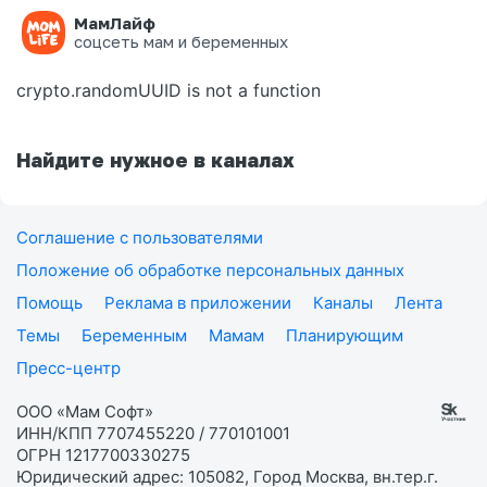
МамЛайф
Ошибка на странице
соцсеть мам и беременных
crypto.randomUUID is not a function
Найдите нужное в каналах
Соглашение с пользователями
Положение об обработке персональных данных
Помощь
Реклама в приложении
Каналы
Лента
Темы
Беременным
Мамам
Планирующим
Пресс-центр
ООО «Мам Софт»
ИНН/КПП 7707455220 / 770101001
ОГРН 1217700330275
Юридический адрес: 105082, Город Москва, вн.тер.г.