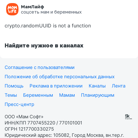
МамЛайф
Ошибка на странице
соцсеть мам и беременных
crypto.randomUUID is not a function
Найдите нужное в каналах
Соглашение с пользователями
Положение об обработке персональных данных
Помощь
Реклама в приложении
Каналы
Лента
Темы
Беременным
Мамам
Планирующим
Пресс-центр
ООО «Мам Софт»
ИНН/КПП 7707455220 / 770101001
ОГРН 1217700330275
Юридический адрес: 105082, Город Москва, вн.тер.г.