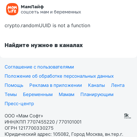
МамЛайф
Ошибка на странице
соцсеть мам и беременных
crypto.randomUUID is not a function
Найдите нужное в каналах
Соглашение с пользователями
Положение об обработке персональных данных
Помощь
Реклама в приложении
Каналы
Лента
Темы
Беременным
Мамам
Планирующим
Пресс-центр
ООО «Мам Софт»
ИНН/КПП 7707455220 / 770101001
ОГРН 1217700330275
Юридический адрес: 105082, Город Москва, вн.тер.г.