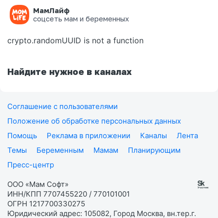
МамЛайф
Ошибка на странице
соцсеть мам и беременных
crypto.randomUUID is not a function
Найдите нужное в каналах
Соглашение с пользователями
Положение об обработке персональных данных
Помощь
Реклама в приложении
Каналы
Лента
Темы
Беременным
Мамам
Планирующим
Пресс-центр
ООО «Мам Софт»
ИНН/КПП 7707455220 / 770101001
ОГРН 1217700330275
Юридический адрес: 105082, Город Москва, вн.тер.г.