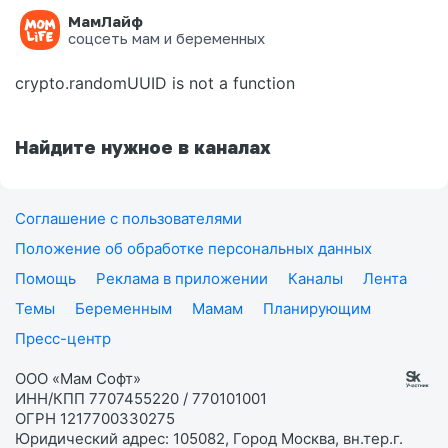
МамЛайф
Ошибка на странице
соцсеть мам и беременных
crypto.randomUUID is not a function
Найдите нужное в каналах
Соглашение с пользователями
Положение об обработке персональных данных
Помощь
Реклама в приложении
Каналы
Лента
Темы
Беременным
Мамам
Планирующим
Пресс-центр
ООО «Мам Софт»
ИНН/КПП 7707455220 / 770101001
ОГРН 1217700330275
Юридический адрес: 105082, Город Москва, вн.тер.г.