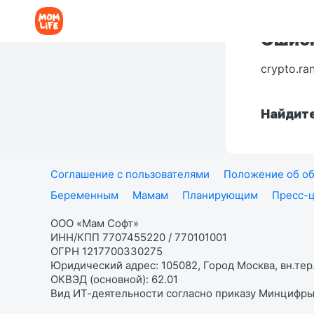
Ошибк
crypto.ra
Найдите
Соглашение с пользователями
Положение об об
Беременным
Мамам
Планирующим
Пресс-
ООО «Мам Софт»
ИНН/КПП 7707455220 / 770101001
ОГРН 1217700330275
Юридический адрес: 105082, Город Москва, вн.тер.
ОКВЭД (основной): 62.01
Вид ИТ-деятельности согласно приказу Минцифры: