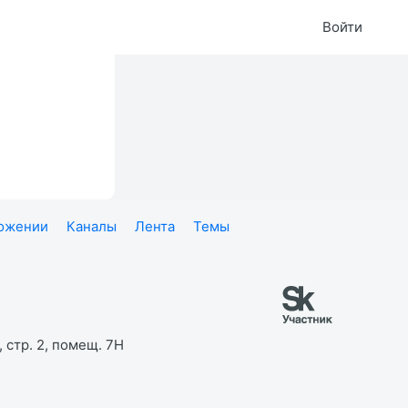
Войти
ложении
Каналы
Лента
Темы
 стр. 2, помещ. 7Н