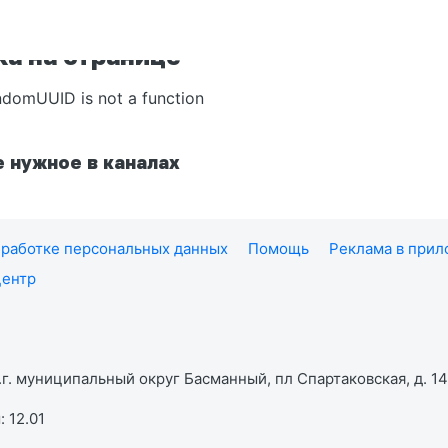
а на странице
ndomUUID is not a function
 нужное в каналах
работке персональных данных
Помощь
Реклама в при
центр
г. муниципальный округ Басманный, пл Спартаковская, д. 14,
 12.01