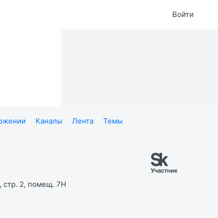
Войти
ложении
Каналы
Лента
Темы
 стр. 2, помещ. 7Н