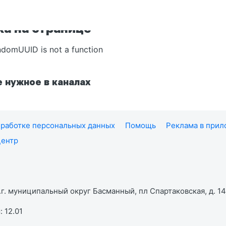
а на странице
ndomUUID is not a function
 нужное в каналах
работке персональных данных
Помощь
Реклама в при
центр
г. муниципальный округ Басманный, пл Спартаковская, д. 14,
 12.01