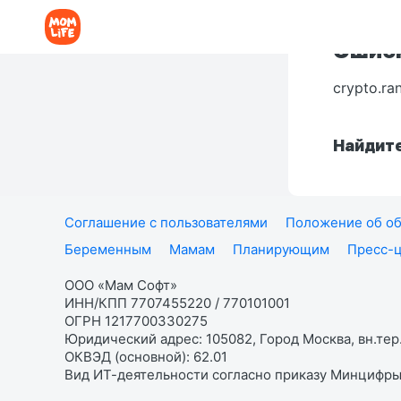
Ошибк
crypto.ra
Найдите
Соглашение с пользователями
Положение об об
Беременным
Мамам
Планирующим
Пресс-
ООО «Мам Софт»
ИНН/КПП 7707455220 / 770101001
ОГРН 1217700330275
Юридический адрес: 105082, Город Москва, вн.тер.
ОКВЭД (основной): 62.01
Вид ИТ-деятельности согласно приказу Минцифры: