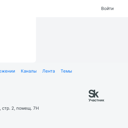
Войти
ложении
Каналы
Лента
Темы
 стр. 2, помещ. 7Н