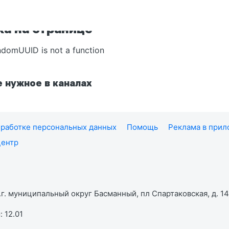
а на странице
ndomUUID is not a function
 нужное в каналах
работке персональных данных
Помощь
Реклама в при
центр
г. муниципальный округ Басманный, пл Спартаковская, д. 14,
 12.01