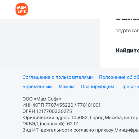
Ошибк
crypto.ra
Найдите
Соглашение с пользователями
Положение об об
Беременным
Мамам
Планирующим
Пресс-
ООО «Мам Софт»
ИНН/КПП 7707455220 / 770101001
ОГРН 1217700330275
Юридический адрес: 105082, Город Москва, вн.тер.
ОКВЭД (основной): 62.01
Вид ИТ-деятельности согласно приказу Минцифры: