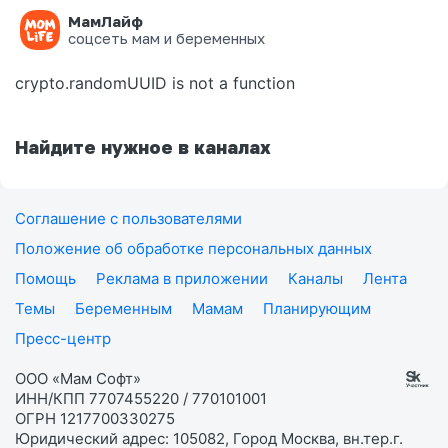
МамЛайф
Ошибка на странице
соцсеть мам и беременных
crypto.randomUUID is not a function
Найдите нужное в каналах
Соглашение с пользователями
Положение об обработке персональных данных
Помощь
Реклама в приложении
Каналы
Лента
Темы
Беременным
Мамам
Планирующим
Пресс-центр
ООО «Мам Софт»
ИНН/КПП 7707455220 / 770101001
ОГРН 1217700330275
Юридический адрес: 105082, Город Москва, вн.тер.г.