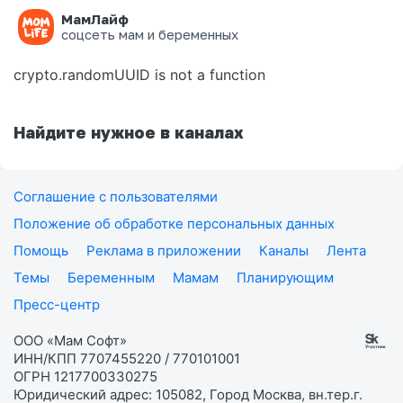
МамЛайф
Ошибка на странице
соцсеть мам и беременных
crypto.randomUUID is not a function
Найдите нужное в каналах
Соглашение с пользователями
Положение об обработке персональных данных
Помощь
Реклама в приложении
Каналы
Лента
Темы
Беременным
Мамам
Планирующим
Пресс-центр
ООО «Мам Софт»
ИНН/КПП 7707455220 / 770101001
ОГРН 1217700330275
Юридический адрес: 105082, Город Москва, вн.тер.г.