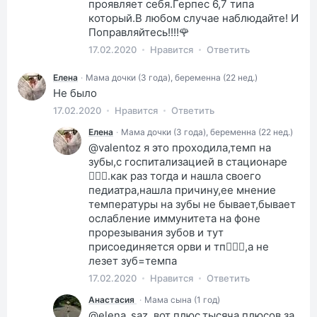
проявляет себя.Герпес 6,7 типа
который.В любом случае наблюдайте! И
Поправляйтесь!!!!🌹
17.02.2020
Нравится
Ответить
Елена
·
Мама дочки (3 года), беременна (22 нед.)
Не было
17.02.2020
Нравится
Ответить
Елена
·
Мама дочки (3 года), беременна (22 нед.)
@valentoz я это проходила,темп на
зубы,с госпитализацией в стационаре
🤦🏼‍♀️.как раз тогда и нашла своего
педиатра,нашла причину,ее мнение
температуры на зубы не бывает,бывает
ослабление иммунитета на фоне
прорезывания зубов и тут
присоединяется орви и тп🤷🏼‍♀️,а не
лезет зуб=темпа
17.02.2020
Нравится
Ответить
Анастасия
·
Мама сына (1 год)
@elena_saz, вот плюс,тысяча плюсов за