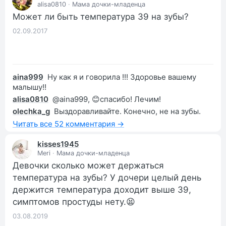
alisa0810
·
Мама дочки-младенца
Может ли быть температура 39 на зубы?
02.09.2017
aina999
Ну как я и говорила !!! Здоровье вашему
малышу!!
alisa0810
@aina999, 😊спасибо! Лечим!
olechka_g
Выздоравливайте. Конечно, не на зубы.
Читать все 52 комментария →
kisses1945
Meri
·
Мама дочки-младенца
Девочки сколько может держаться
температура на зубы? У дочери целый день
держится температура доходит выше 39,
симптомов простуды нету.😫
03.08.2019