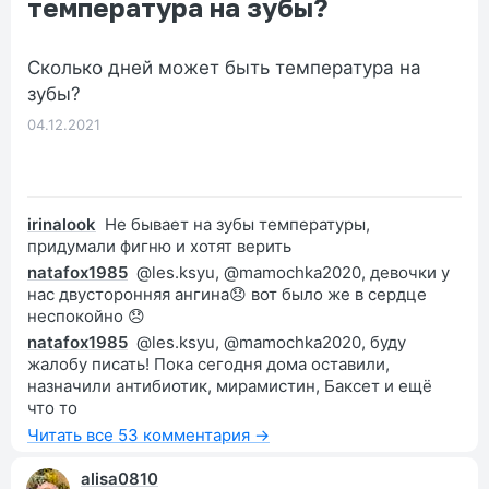
температура на зубы?
Сколько дней может быть температура на
зубы?
04.12.2021
irinalook
Не бывает на зубы температуры,
придумали фигню и хотят верить
natafox1985
@les.ksyu, @mamochka2020, девочки у
нас двусторонняя ангина😞 вот было же в сердце
неспокойно 😞
natafox1985
@les.ksyu, @mamochka2020, буду
жалобу писать! Пока сегодня дома оставили,
назначили антибиотик, мирамистин, Баксет и ещё
что то
Читать все 53 комментария →
alisa0810