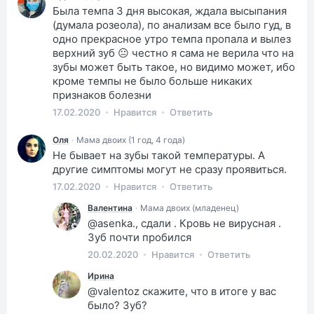
Была темпа 3 дня высокая, ждала высыпания
(думала розеола), по анализам все было гуд, в
одно прекрасное утро темпа пропала и вылез
верхний зуб 😐 честно я сама не верила что на
зубы может быть такое, но видимо может, ибо
кроме темпы не было больше никаких
признаков болезни
17.02.2020
Нравится
Ответить
Оля
·
Мама двоих (1 год, 4 года)
Не бывает на зубы такой температуры. А
другие симптомы могут не сразу проявиться.
17.02.2020
Нравится
Ответить
Валентина
·
Мама двоих (младенец)
@asenka., сдали . Кровь не вирусная .
Зуб почти пробился
20.02.2020
Нравится
Ответить
Ирина
@valentoz скажите, что в итоге у вас
было? Зуб?