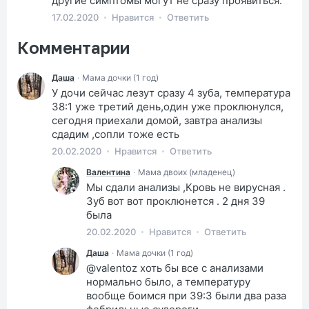
другие симптомы могут не сразу проявиться.
17.02.2020
Нравится
Ответить
Комментарии
Даша
·
Мама дочки (1 год)
У дочи сейчас лезут сразу 4 зуба, температура
38:1 уже третий день,один уже проклюнулся,
сегодня приехали домой, завтра анализы
сдадим ,сопли тоже есть
20.02.2020
Нравится
Ответить
Валентина
·
Мама двоих (младенец)
Мы сдали анализы ,Кровь не вирусная .
Зуб вот вот проклюнется . 2 дня 39
была
20.02.2020
Нравится
Ответить
Даша
·
Мама дочки (1 год)
@valentoz хоть бы все с анализами
нормально было, а температуру
вообще боимся при 39:3 были два раза