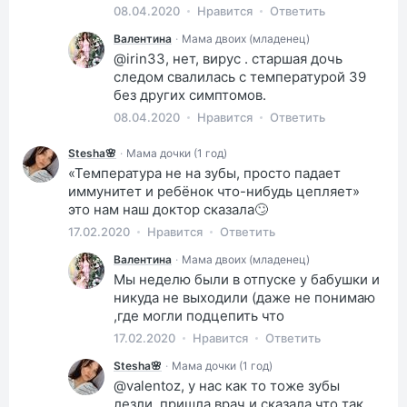
08.04.2020
Нравится
Ответить
Валентина
·
Мама двоих (младенец)
@irin33, нет, вирус . старшая дочь
следом свалилась с температурой 39
без других симптомов.
08.04.2020
Нравится
Ответить
Stesha🌸
·
Мама дочки (1 год)
«Температура не на зубы, просто падает
иммунитет и ребёнок что-нибудь цепляет»
это нам наш доктор сказала🙄
17.02.2020
Нравится
Ответить
Валентина
·
Мама двоих (младенец)
Мы неделю были в отпуске у бабушки и
никуда не выходили (даже не понимаю
,где могли подцепить что
17.02.2020
Нравится
Ответить
Stesha🌸
·
Мама дочки (1 год)
@valentoz, у нас как то тоже зубы
лезли, пришла врач и сказала что так.