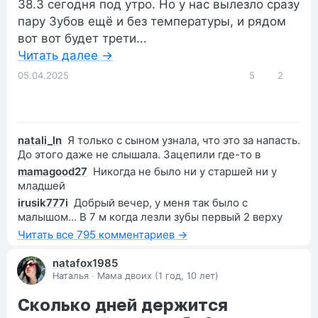
38.3 сегодня под утро. Но у нас вылезло сразу
пару Зубов ещё и без температуры, и рядом
вот вот будет трети...
Читать далее →
05.04.2025
5
2
natali_ln
Я только с сыном узнала, что это за напасть.
До этого даже не слышала. Зацепили где-то в
mamagood27
Никогда не было ни у старшей ни у
младшей
irusik777i
Добрый вечер, у меня так было с
малышом... В 7 м когда лезли зубы первый 2 верху
Читать все 795 комментариев →
natafox1985
Наталья
·
Мама двоих (1 год, 10 лет)
Сколько дней держится