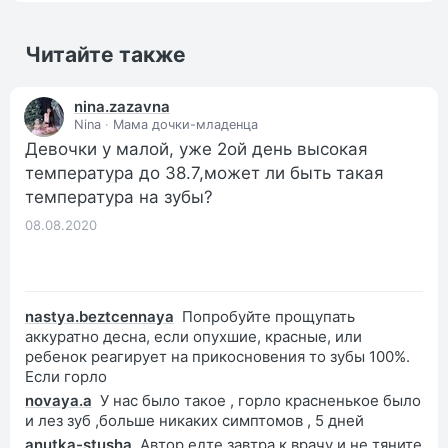
Читайте также
nina.zazavna
Nina
·
Мама дочки-младенца
Девочки у малой, уже 2ой день высокая
температура до 38.7,может ли быть такая
температура на зубы?
08.08.2020
nastya.beztcennaya
Попробуйте прощупать
аккуратно десна, если опухшие, красные, или
ребенок реагирует на прикосновения то зубы 100%.
Если горло
novaya.a
У нас было такое , горло красненькое было
и лез зуб ,больше никаких симптомов , 5 дней
anutka-stusha
Автор едте завтра к врачу и не тяните