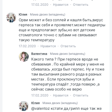
17.02.2020
Нравится
Ответить
Юлия
·
Мама двоих (младенец)
Орви может и без соплей и кашля быть,вирус
герпеса так себя и проявляет.может педиатры
еще и предполагают зубы,но вот детские
стоматологи точно с зубами не связывают
такую температуру
17.02.2020
Нравится
Ответить
Валентина
·
Мама двоих (младенец)
Какого типа ? При герпесе вроде не
сбиваемая . По крайней мере у меня не
сбивалась ,когда был герпес. Ну и тоже
там высыпания разного рода в разных
местах . Если проклюнутся зубы и
температура спадёт ,тогда поверю ,а
сейчас сама особо не верю
17.02.2020
Нравится
Ответить
Юлия
·
Мама двоих (младенец)
@valentoz кстати да,грипп еще так же