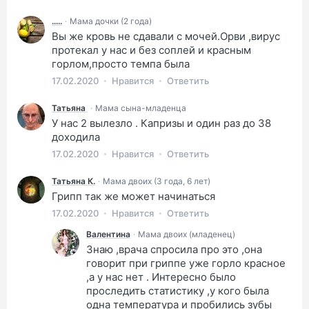
.....
·
Мама дочки (2 года)
Вы же кровь не сдавали с мочей.Орви ,вирус
протекал у нас и без соплей и красным
горлом,просто темпа была
17.02.2020
Нравится
Ответить
Татьяна
·
Мама сына-младенца
У нас 2 вылезло . Капризы и один раз до 38
доходила
17.02.2020
Нравится
Ответить
Татьяна К.
·
Мама двоих (3 года, 6 лет)
Грипп так же может начинаться
17.02.2020
Нравится
Ответить
Валентина
·
Мама двоих (младенец)
Знаю ,врача спросила про это ,она
говорит при гриппе уже горло красное
,а у нас нет . Интересно было
проследить статистику ,у кого была
одна температура и пробились зубы