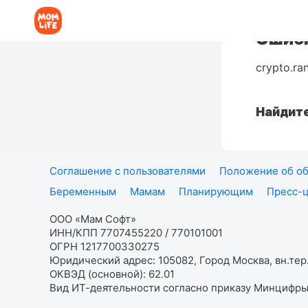
Ошибк
crypto.ra
Найдите
Соглашение с пользователями
Положение об об
Беременным
Мамам
Планирующим
Пресс-
ООО «Мам Софт»
ИНН/КПП 7707455220 / 770101001
ОГРН 1217700330275
Юридический адрес: 105082, Город Москва, вн.тер.
ОКВЭД (основной): 62.01
Вид ИТ-деятельности согласно приказу Минцифры: