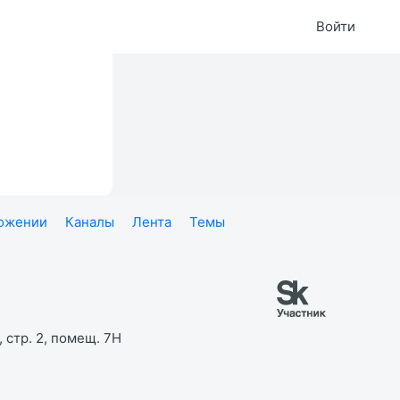
Войти
ложении
Каналы
Лента
Темы
 стр. 2, помещ. 7Н