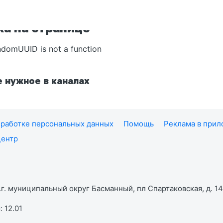
а на странице
ndomUUID is not a function
 нужное в каналах
работке персональных данных
Помощь
Реклама в при
центр
г. муниципальный округ Басманный, пл Спартаковская, д. 14,
 12.01