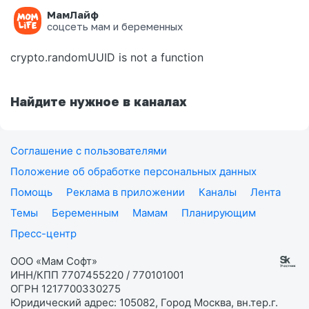
МамЛайф
Ошибка на странице
соцсеть мам и беременных
crypto.randomUUID is not a function
Найдите нужное в каналах
Соглашение с пользователями
Положение об обработке персональных данных
Помощь
Реклама в приложении
Каналы
Лента
Темы
Беременным
Мамам
Планирующим
Пресс-центр
ООО «Мам Софт»
ИНН/КПП 7707455220 / 770101001
ОГРН 1217700330275
Юридический адрес: 105082, Город Москва, вн.тер.г.