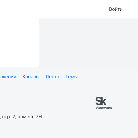
Войти
ложении
Каналы
Лента
Темы
 стр. 2, помещ. 7Н