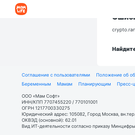
Ошибк
crypto.ra
Найдите
Соглашение с пользователями
Положение об об
Беременным
Мамам
Планирующим
Пресс-
ООО «Мам Софт»
ИНН/КПП 7707455220 / 770101001
ОГРН 1217700330275
Юридический адрес: 105082, Город Москва, вн.тер.
ОКВЭД (основной): 62.01
Вид ИТ-деятельности согласно приказу Минцифры: