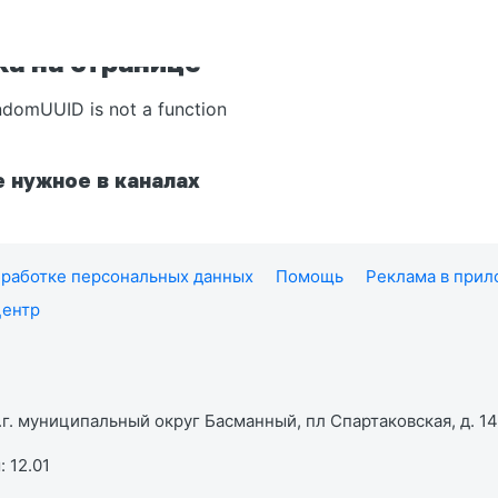
а на странице
ndomUUID is not a function
 нужное в каналах
работке персональных данных
Помощь
Реклама в при
центр
г. муниципальный округ Басманный, пл Спартаковская, д. 14,
 12.01