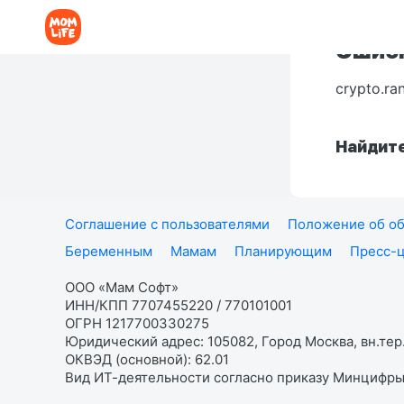
Ошибк
crypto.ra
Найдите
Соглашение с пользователями
Положение об об
Беременным
Мамам
Планирующим
Пресс-
ООО «Мам Софт»
ИНН/КПП 7707455220 / 770101001
ОГРН 1217700330275
Юридический адрес: 105082, Город Москва, вн.тер.
ОКВЭД (основной): 62.01
Вид ИТ-деятельности согласно приказу Минцифры: