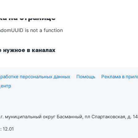
а на странице
ndomUUID is not a function
 нужное в каналах
работке персональных данных
Помощь
Реклама в при
центр
г. муниципальный округ Басманный, пл Спартаковская, д. 14,
 12.01