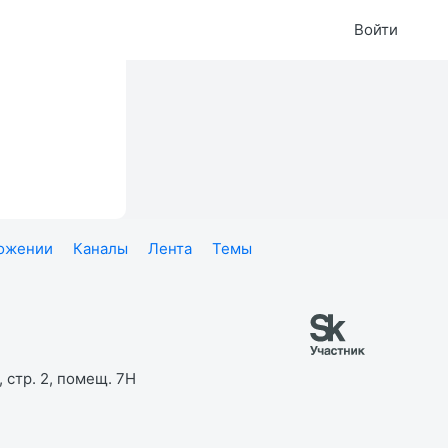
Войти
ложении
Каналы
Лента
Темы
 стр. 2, помещ. 7Н