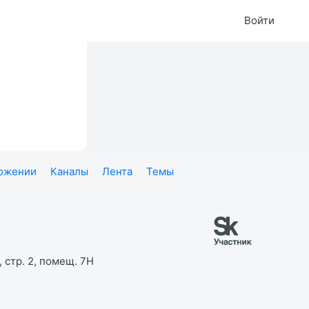
Войти
ложении
Каналы
Лента
Темы
 стр. 2, помещ. 7Н