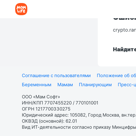
Ошибк
crypto.ra
Найдите
Соглашение с пользователями
Положение об об
Беременным
Мамам
Планирующим
Пресс-
ООО «Мам Софт»
ИНН/КПП 7707455220 / 770101001
ОГРН 1217700330275
Юридический адрес: 105082, Город Москва, вн.тер.
ОКВЭД (основной): 62.01
Вид ИТ-деятельности согласно приказу Минцифры: