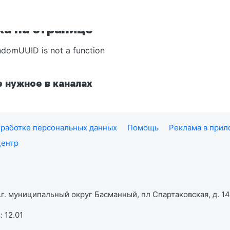
а на странице
ndomUUID is not a function
 нужное в каналах
работке персональных данных
Помощь
Реклама в при
центр
г. муниципальный округ Басманный, пл Спартаковская, д. 14,
 12.01