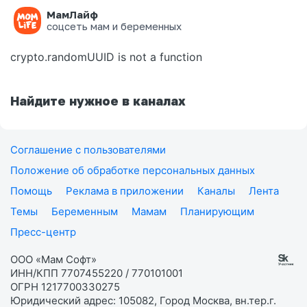
МамЛайф
Ошибка на странице
соцсеть мам и беременных
crypto.randomUUID is not a function
Найдите нужное в каналах
Соглашение с пользователями
Положение об обработке персональных данных
Помощь
Реклама в приложении
Каналы
Лента
Темы
Беременным
Мамам
Планирующим
Пресс-центр
ООО «Мам Софт»
ИНН/КПП 7707455220 / 770101001
ОГРН 1217700330275
Юридический адрес: 105082, Город Москва, вн.тер.г.