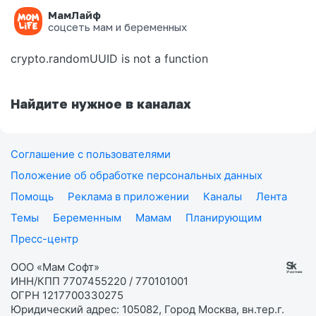
МамЛайф
Ошибка на странице
соцсеть мам и беременных
crypto.randomUUID is not a function
Найдите нужное в каналах
Соглашение с пользователями
Положение об обработке персональных данных
Помощь
Реклама в приложении
Каналы
Лента
Темы
Беременным
Мамам
Планирующим
Пресс-центр
ООО «Мам Софт»
ИНН/КПП 7707455220 / 770101001
ОГРН 1217700330275
Юридический адрес: 105082, Город Москва, вн.тер.г.