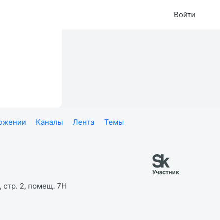
Войти
ложении
Каналы
Лента
Темы
 стр. 2, помещ. 7Н