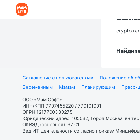
Ошибк
crypto.ra
Найдите
Соглашение с пользователями
Положение об об
Беременным
Мамам
Планирующим
Пресс-
ООО «Мам Софт»
ИНН/КПП 7707455220 / 770101001
ОГРН 1217700330275
Юридический адрес: 105082, Город Москва, вн.тер.
ОКВЭД (основной): 62.01
Вид ИТ-деятельности согласно приказу Минцифры: