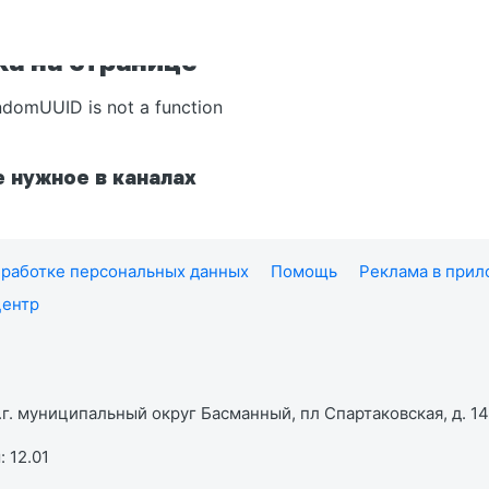
а на странице
ndomUUID is not a function
 нужное в каналах
работке персональных данных
Помощь
Реклама в при
центр
г. муниципальный округ Басманный, пл Спартаковская, д. 14,
 12.01