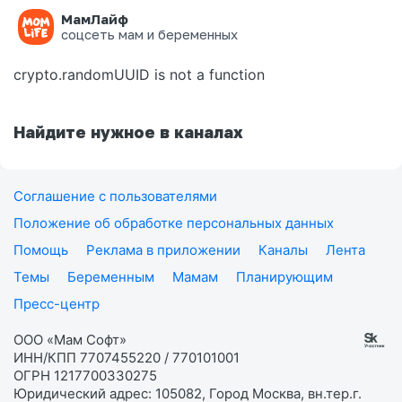
МамЛайф
Ошибка на странице
соцсеть мам и беременных
crypto.randomUUID is not a function
Найдите нужное в каналах
Соглашение с пользователями
Положение об обработке персональных данных
Помощь
Реклама в приложении
Каналы
Лента
Темы
Беременным
Мамам
Планирующим
Пресс-центр
ООО «Мам Софт»
ИНН/КПП 7707455220 / 770101001
ОГРН 1217700330275
Юридический адрес: 105082, Город Москва, вн.тер.г.