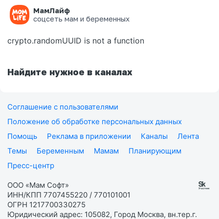
МамЛайф
Ошибка на странице
соцсеть мам и беременных
crypto.randomUUID is not a function
Найдите нужное в каналах
Соглашение с пользователями
Положение об обработке персональных данных
Помощь
Реклама в приложении
Каналы
Лента
Темы
Беременным
Мамам
Планирующим
Пресс-центр
ООО «Мам Софт»
ИНН/КПП 7707455220 / 770101001
ОГРН 1217700330275
Юридический адрес: 105082, Город Москва, вн.тер.г.