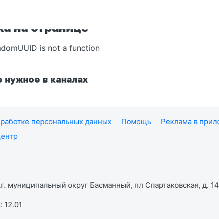
а на странице
ndomUUID is not a function
 нужное в каналах
работке персональных данных
Помощь
Реклама в при
центр
г. муниципальный округ Басманный, пл Спартаковская, д. 14,
 12.01