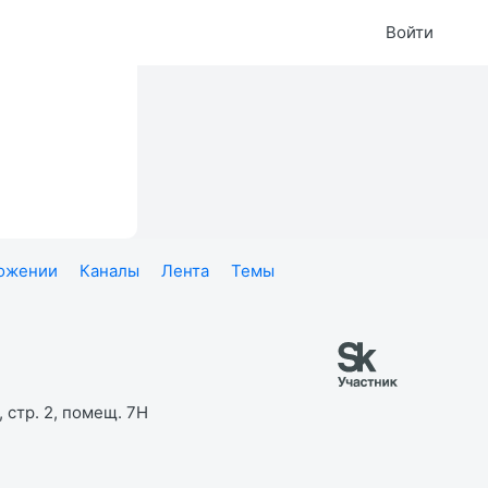
Войти
ложении
Каналы
Лента
Темы
 стр. 2, помещ. 7Н