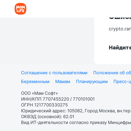
Ошибк
crypto.ra
Найдите
Соглашение с пользователями
Положение об об
Беременным
Мамам
Планирующим
Пресс-
ООО «Мам Софт»
ИНН/КПП 7707455220 / 770101001
ОГРН 1217700330275
Юридический адрес: 105082, Город Москва, вн.тер.
ОКВЭД (основной): 62.01
Вид ИТ-деятельности согласно приказу Минцифры: