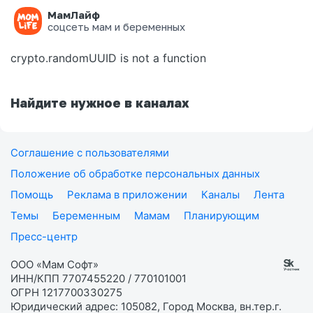
МамЛайф
Ошибка на странице
соцсеть мам и беременных
crypto.randomUUID is not a function
Найдите нужное в каналах
Соглашение с пользователями
Положение об обработке персональных данных
Помощь
Реклама в приложении
Каналы
Лента
Темы
Беременным
Мамам
Планирующим
Пресс-центр
ООО «Мам Софт»
ИНН/КПП 7707455220 / 770101001
ОГРН 1217700330275
Юридический адрес: 105082, Город Москва, вн.тер.г.