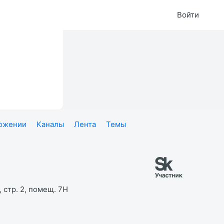
Войти
ложении
Каналы
Лента
Темы
 стр. 2, помещ. 7Н