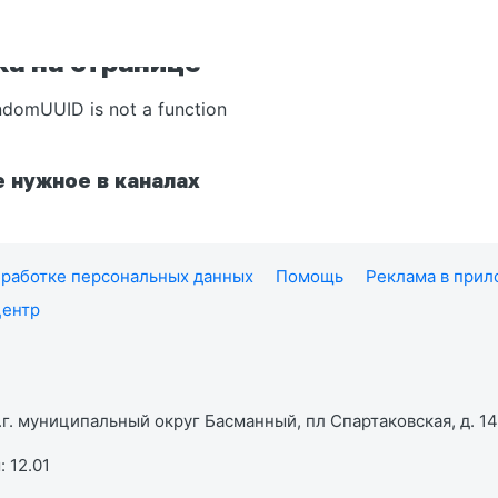
а на странице
ndomUUID is not a function
 нужное в каналах
работке персональных данных
Помощь
Реклама в при
центр
г. муниципальный округ Басманный, пл Спартаковская, д. 14,
 12.01