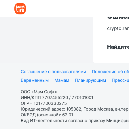
Ошибк
crypto.ra
Найдите
Соглашение с пользователями
Положение об об
Беременным
Мамам
Планирующим
Пресс-
ООО «Мам Софт»
ИНН/КПП 7707455220 / 770101001
ОГРН 1217700330275
Юридический адрес: 105082, Город Москва, вн.тер.
ОКВЭД (основной): 62.01
Вид ИТ-деятельности согласно приказу Минцифры: