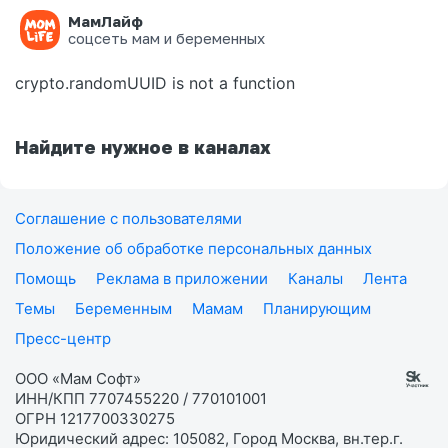
МамЛайф
Ошибка на странице
соцсеть мам и беременных
crypto.randomUUID is not a function
Найдите нужное в каналах
Соглашение с пользователями
Положение об обработке персональных данных
Помощь
Реклама в приложении
Каналы
Лента
Темы
Беременным
Мамам
Планирующим
Пресс-центр
ООО «Мам Софт»
ИНН/КПП 7707455220 / 770101001
ОГРН 1217700330275
Юридический адрес: 105082, Город Москва, вн.тер.г.