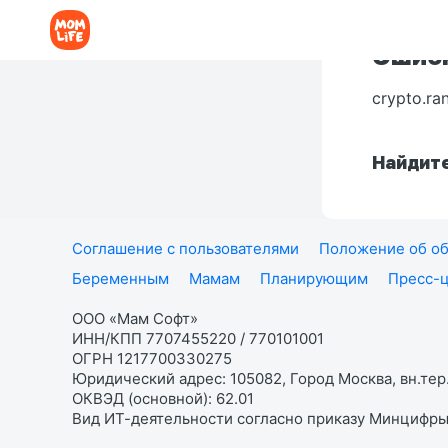
Ошибк
crypto.ra
Найдите
Соглашение с пользователями
Положение об об
Беременным
Мамам
Планирующим
Пресс-
ООО «Мам Софт»
ИНН/КПП 7707455220 / 770101001
ОГРН 1217700330275
Юридический адрес: 105082, Город Москва, вн.тер.
ОКВЭД (основной): 62.01
Вид ИТ-деятельности согласно приказу Минцифры: