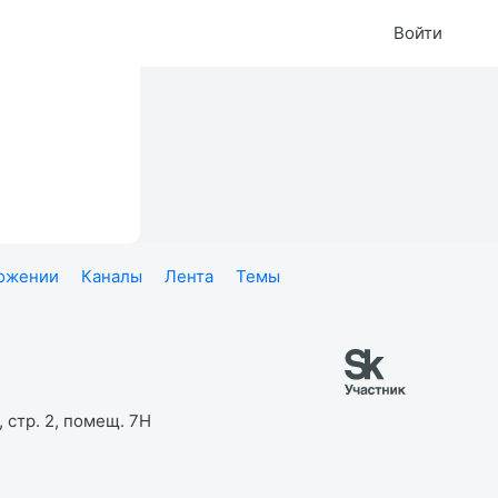
Войти
ложении
Каналы
Лента
Темы
 стр. 2, помещ. 7Н