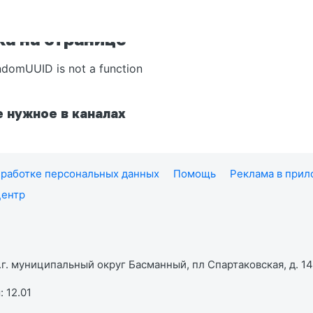
а на странице
ndomUUID is not a function
 нужное в каналах
работке персональных данных
Помощь
Реклама в при
центр
г. муниципальный округ Басманный, пл Спартаковская, д. 14,
 12.01