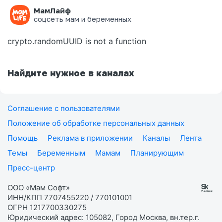
МамЛайф
Ошибка на странице
соцсеть мам и беременных
crypto.randomUUID is not a function
Найдите нужное в каналах
Соглашение с пользователями
Положение об обработке персональных данных
Помощь
Реклама в приложении
Каналы
Лента
Темы
Беременным
Мамам
Планирующим
Пресс-центр
ООО «Мам Софт»
ИНН/КПП 7707455220 / 770101001
ОГРН 1217700330275
Юридический адрес: 105082, Город Москва, вн.тер.г.