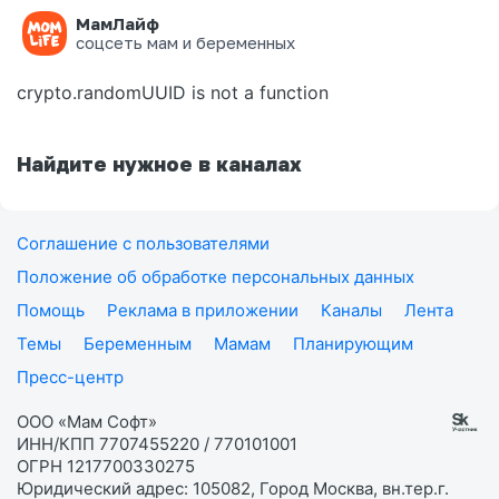
МамЛайф
Ошибка на странице
соцсеть мам и беременных
crypto.randomUUID is not a function
Найдите нужное в каналах
Соглашение с пользователями
Положение об обработке персональных данных
Помощь
Реклама в приложении
Каналы
Лента
Темы
Беременным
Мамам
Планирующим
Пресс-центр
ООО «Мам Софт»
ИНН/КПП 7707455220 / 770101001
ОГРН 1217700330275
Юридический адрес: 105082, Город Москва, вн.тер.г.