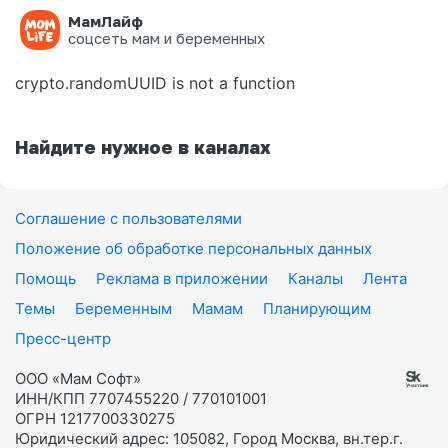
МамЛайф
Ошибка на странице
соцсеть мам и беременных
crypto.randomUUID is not a function
Найдите нужное в каналах
Соглашение с пользователями
Положение об обработке персональных данных
Помощь
Реклама в приложении
Каналы
Лента
Темы
Беременным
Мамам
Планирующим
Пресс-центр
ООО «Мам Софт»
ИНН/КПП 7707455220 / 770101001
ОГРН 1217700330275
Юридический адрес: 105082, Город Москва, вн.тер.г.